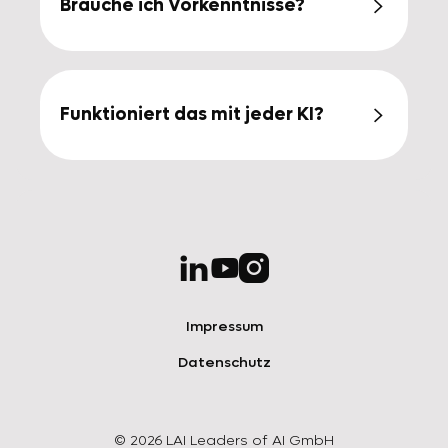
Brauche ich Vorkenntnisse?

Nein! Es ist für Anfänger und
Fortgeschrittene gleichermaßen
geeignet.
Funktioniert das mit jeder KI?

Ja, das Framework und die gezeigten
Prinzipien sind für ChatGPT, Gemini,
Claude & Co. geeignet.



Impressum
Datenschutz
© 2026 LAI Leaders of AI GmbH