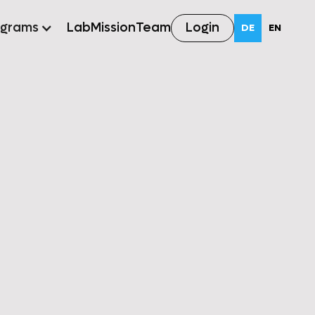
Login
ograms
Lab
Mission
Team
DE
EN