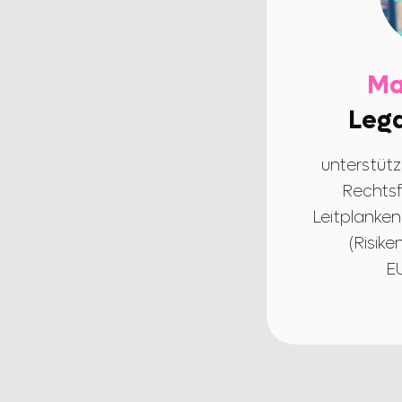
Ma
Lega
unterstütz
Rechtsf
Leitplanken
(Risik
EU