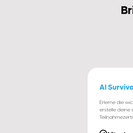
Br
AI Surviv
Erlerne die wic
erstelle deine 
Teilnahmezertif