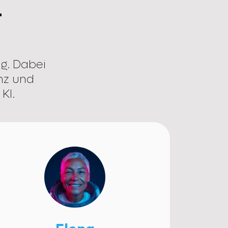
-
ng. Dabei
nz und
KI.