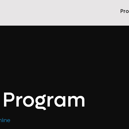
Pr
l Program
line