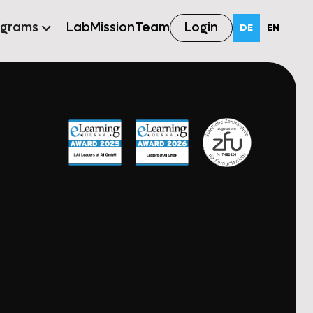
Login
ograms
Lab
Mission
Team
DE
EN