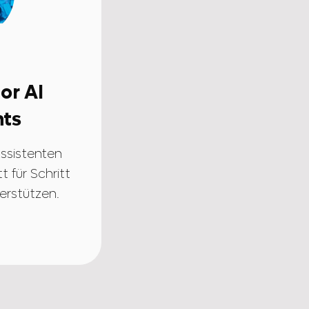
a
or AI
nts
Assistenten
tt für Schritt
terstützen.