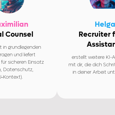
ximilian
Helg
l Counsel
Recruiter f
Assista
t in grundlegenden
ragen und liefert
erstellt weitere KI-
 für sicheren Einsatz
mit dir, die dich Schri
en, Datenschutz,
in deiner Arbeit un
‑Kontext).