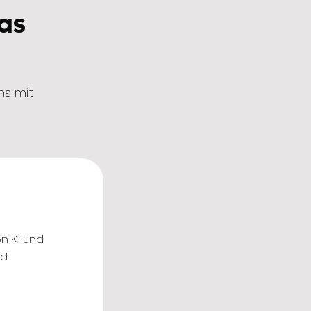
das
ns mit
on KI und
nd