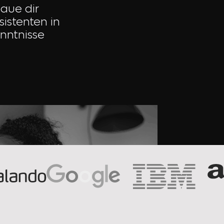
baue dir
sistenten in
enntnisse