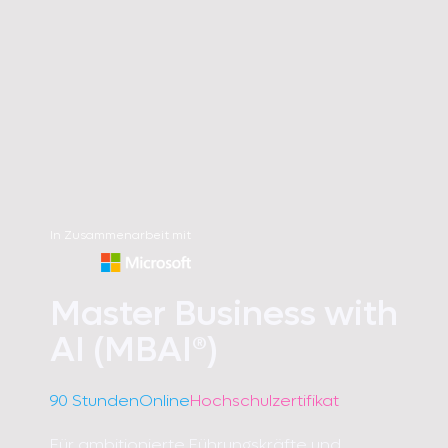
In Zusammenarbeit mit
Master Business with
AI (MBAI®)
90 Stunden
Online
Hochschulzertifikat
Für ambitionierte Führungskräfte und