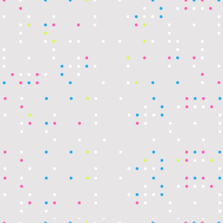
KI-Content Marketer
KI-Podcasterin
KI-Customer
Support
KI-Salesmanager