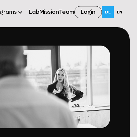
Login
ograms
Lab
Mission
Team
DE
EN