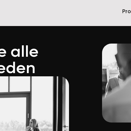
Pr
 alle
reden