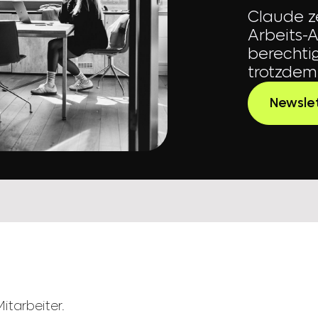
Claude z
Arbeits-
berechtig
trotzdem 
Newsle
itarbeiter.