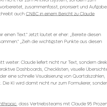
 KI nicht nur zum Antwortsystem, sondern zum
 vorbereitet, zusammenfasst, priorisiert und Aufgab
chreibt auch
CNBC in einem Bericht zu Claude
r einen Text." Jetzt lautet er eher: „Bereite diesen
zusammen." „Zieh die wichtigsten Punkte aus diesen
tt weiter: Claude liefert nicht nur Text, sondern direk
eraktive Dashboards, Checklisten, visuelle Übersicht
r eine schnelle Visualisierung von Quartalszahlen,
. Die KI wird damit nicht nur zum Formulierer, sonde
nthropic
, dass Vertriebsteams mit Claude 95 Prozen